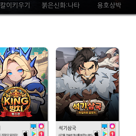
칼이키우기
붉은신화:나타
용호상박