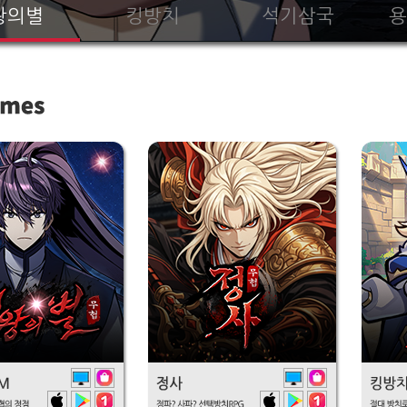
왕의별
킹방치
석기삼국
용